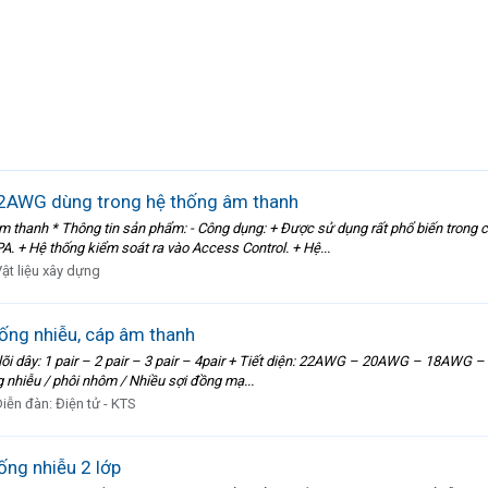
22AWG dùng trong hệ thống âm thanh
 thanh * Thông tin sản phẩm: - Công dụng: + Được sử dụng rất phổ biến trong c
. + Hệ thống kiểm soát ra vào Access Control. + Hệ...
ật liệu xây dựng
hống nhiễu, cáp âm thanh
lõi dây: 1 pair – 2 pair – 3 pair – 4pair + Tiết diện: 22AWG – 20AWG – 18AWG – 
g nhiễu / phôi nhôm / Nhiều sợi đồng mạ...
Diễn đàn:
Điện tử - KTS
ống nhiễu 2 lớp