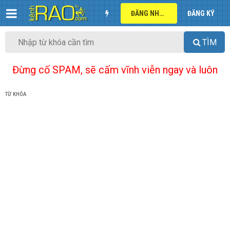
ĐĂNG NHẬP
ĐĂNG KÝ
TÌM
Đừng cố SPAM, sẽ cấm vĩnh viễn ngay và luôn
TỪ KHÓA