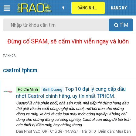
ĐĂNG NHẬP
ĐĂNG KÝ
TÌM
Đừng cố SPAM, sẽ cấm vĩnh viễn ngay và luôn
TỪ KHÓA
castrol tphcm
Top 10 đại lý cung cấp dầu
Hồ Chí Minh
Bình Dương
nhớt Castrol chính hãng, uy tín nhất TPHCM.
Castrol là nhà phân phối, nhà sản xuất, nhà tiếp thị đứng hàng đầu
thế giới về sản xuất công nghệ dầu nhớt, mỡ bôi trơn cho những
dòng xe máy, xe ôtô và các loại máy móc công nghiệp. Không chỉ
dùng cho những động cơ công nghiệp, Castrol còn dùng để bôi trơn
các thiết bị điện máy, hay những thang...
Dầu Nhớt VECTOR
Chủ đề
14/3/24
Trả lời: 0
Diễn đàn:
Mua bán