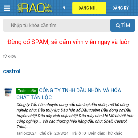
ĐĂNG NHẬP
ĐĂNG KÝ
TÌM
Đừng cố SPAM, sẽ cấm vĩnh viễn ngay và luôn
TỪ KHÓA
castrol
CÔNG TY TNHH DẦU NHỜN VÀ HÓA
Toàn quốc
CHẤT TẤN LỘC
Công ty Tấn Lộc chuyên cung cấp các loại dầu nhờn, mỡ bò công
nghiệp như: Dầu thủy lực Dầu hộp số Dầu tuabin Dầu động cơ Dầu
truyền nhiệt Dầu dây xích chịu nhiệt Dầu máy nén khí Mỡ bò bôi trơn
công nghiệp,… Với các thương hiệu hàng đầu như: Shell, Castrol,
Total,…...
Tanloc2024
Chủ đề
20/8/24
Trả lời: 0
Diễn đàn:
Thứ khác