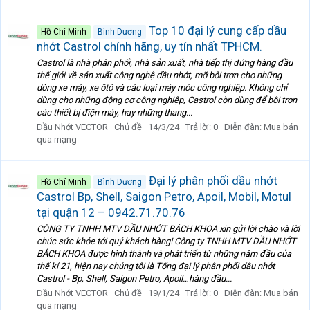
Top 10 đại lý cung cấp dầu
Hồ Chí Minh
Bình Dương
nhớt Castrol chính hãng, uy tín nhất TPHCM.
Castrol là nhà phân phối, nhà sản xuất, nhà tiếp thị đứng hàng đầu
thế giới về sản xuất công nghệ dầu nhớt, mỡ bôi trơn cho những
dòng xe máy, xe ôtô và các loại máy móc công nghiệp. Không chỉ
dùng cho những động cơ công nghiệp, Castrol còn dùng để bôi trơn
các thiết bị điện máy, hay những thang...
Dầu Nhớt VECTOR
Chủ đề
14/3/24
Trả lời: 0
Diễn đàn:
Mua bán
qua mạng
Đại lý phân phối dầu nhớt
Hồ Chí Minh
Bình Dương
Castrol Bp, Shell, Saigon Petro, Apoil, Mobil, Motul
tại quận 12 – 0942.71.70.76
CÔNG TY TNHH MTV DẦU NHỚT BÁCH KHOA xin gửi lời chào và lời
chúc sức khỏe tới quý khách hàng! Công ty TNHH MTV DẦU NHỚT
BÁCH KHOA được hình thành và phát triển từ những năm đầu của
thế kỉ 21, hiện nay chúng tôi là Tổng đại lý phân phối dầu nhớt
Castrol - Bp, Shell, Saigon Petro, Apoil…hàng đầu...
Dầu Nhớt VECTOR
Chủ đề
19/1/24
Trả lời: 0
Diễn đàn:
Mua bán
qua mạng