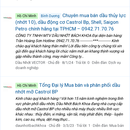
Chuyên mua bán dầu thủy lực
Hồ Chí Minh
Bình Dương
(nhớt 10), dầu động cơ Castrol Bp, Shell, Saigon
Petro chính hãng tại TPHCM – 0942.71.70.76
CÔNG TY TNHH MTV DẦU NHỚT BÁCH KHOA Đại diện bán hàng:
Trần Hoàng Sơn Hotline: 0942.71.70.76 -----------***----------- Kính
chào quý khách hàng thân mến! Lời đầu tiên công ty chúng tôi xin
gửi đến quý khách hàng lời chúc năm mới an khang thịnh vượng và
gặp nhiều thành công, may mắn! Công ty...
Dầu Nhớt VECTOR
Chủ đề
8/1/24
Trả lời: 0
Diễn đàn:
Dịch vụ
doanh nghiệp
Tổng Đại lý Mua bán và phân phối dầu
Hồ Chí Minh
nhớt mỡ Castrol BP
Kính chào quý khách hàng ! Với hơn 15 năm kinh nghiệm trong lĩnh
vực phân phối dầu nhờn, Dầu Nhớt Bách Khoa đang nhà cung cấp
dầu nhớt mỡ Castrol BP cho nhiều nhà máy thuộc nhiều lĩnh vực
khác nhau : thủy điện, xi măng, vận tải, máy phát điện, thép - luyện
kim, cao su, nhựa, dệt may,thực...
daunhotbachkhoa
Chủ đề
3/3/23
Trả lời: 1
Diễn đàn:
Mua bán