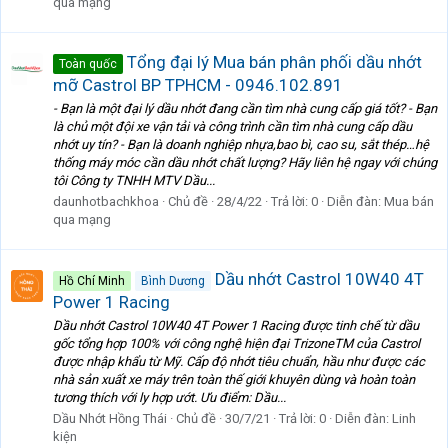
qua mạng
Tổng đại lý Mua bán phân phối dầu nhớt
Toàn quốc
mỡ Castrol BP TPHCM - 0946.102.891
- Bạn là một đại lý dầu nhớt đang cần tìm nhà cung cấp giá tốt? - Bạn
là chủ một đội xe vận tải và công trình cần tìm nhà cung cấp dầu
nhớt uy tín? - Bạn là doanh nghiệp nhựa,bao bì, cao su, sắt thép…hệ
thống máy móc cần dầu nhớt chất lượng? Hãy liên hệ ngay với chúng
tôi Công ty TNHH MTV Dầu...
daunhotbachkhoa
Chủ đề
28/4/22
Trả lời: 0
Diễn đàn:
Mua bán
qua mạng
Dầu nhớt Castrol 10W40 4T
Hồ Chí Minh
Bình Dương
Power 1 Racing
Dầu nhớt Castrol 10W40 4T Power 1 Racing được tinh chế từ dầu
gốc tổng hợp 100% với công nghệ hiện đại TrizoneTM của Castrol
được nhập khẩu từ Mỹ. Cấp độ nhớt tiêu chuẩn, hầu như được các
nhà sản xuất xe máy trên toàn thế giới khuyên dùng và hoàn toàn
tương thích với ly hợp ướt. Ưu điểm: Dầu...
Dầu Nhớt Hồng Thái
Chủ đề
30/7/21
Trả lời: 0
Diễn đàn:
Linh
kiện