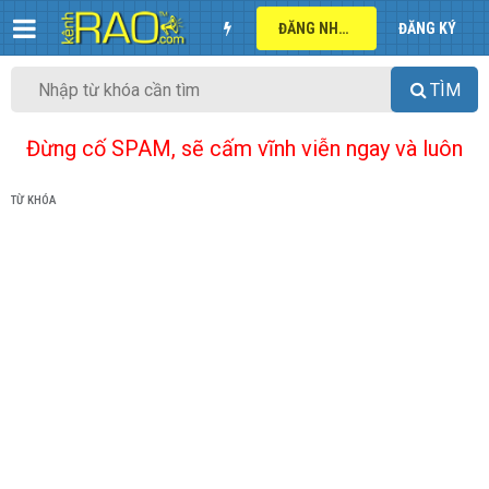
ĐĂNG NHẬP
ĐĂNG KÝ
TÌM
Đừng cố SPAM, sẽ cấm vĩnh viễn ngay và luôn
TỪ KHÓA