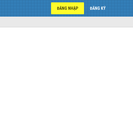
ĐĂNG NHẬP
ĐĂNG KÝ