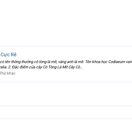
 Cực Rẻ
t có tên thông thường cô tòng lá mít, vàng anh lá mít. Tên khoa học Codiaeum va
lia. 2. Đặc điểm của cây Cô Tòng Lá Mít Cây Cô...
Thứ khác