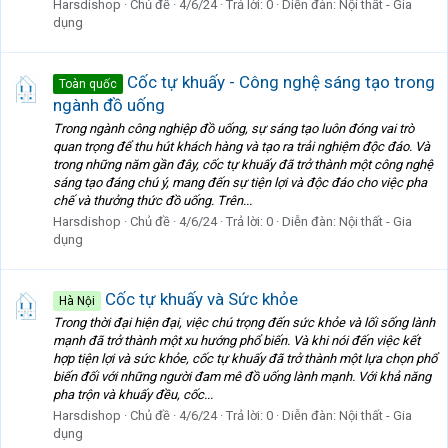
Harsdishop
Chủ đề
4/6/24
Trả lời: 0
Diễn đàn:
Nội thất - Gia
dụng
Cốc tự khuấy - Công nghệ sáng tạo trong
Toàn quốc
ngành đồ uống
Trong ngành công nghiệp đồ uống, sự sáng tạo luôn đóng vai trò
quan trọng để thu hút khách hàng và tạo ra trải nghiệm độc đáo. Và
trong những năm gần đây, cốc tự khuấy đã trở thành một công nghệ
sáng tạo đáng chú ý, mang đến sự tiện lợi và độc đáo cho việc pha
chế và thưởng thức đồ uống. Trên...
Harsdishop
Chủ đề
4/6/24
Trả lời: 0
Diễn đàn:
Nội thất - Gia
dụng
Cốc tự khuấy và Sức khỏe
Hà Nội
Trong thời đại hiện đại, việc chú trọng đến sức khỏe và lối sống lành
mạnh đã trở thành một xu hướng phổ biến. Và khi nói đến việc kết
hợp tiện lợi và sức khỏe, cốc tự khuấy đã trở thành một lựa chọn phổ
biến đối với những người đam mê đồ uống lành mạnh. Với khả năng
pha trộn và khuấy đều, cốc...
Harsdishop
Chủ đề
4/6/24
Trả lời: 0
Diễn đàn:
Nội thất - Gia
dụng