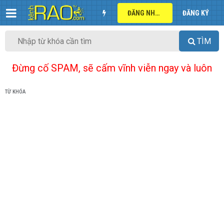
ĐĂNG NHẬP
ĐĂNG KÝ
TÌM
Đừng cố SPAM, sẽ cấm vĩnh viễn ngay và luôn
TỪ KHÓA