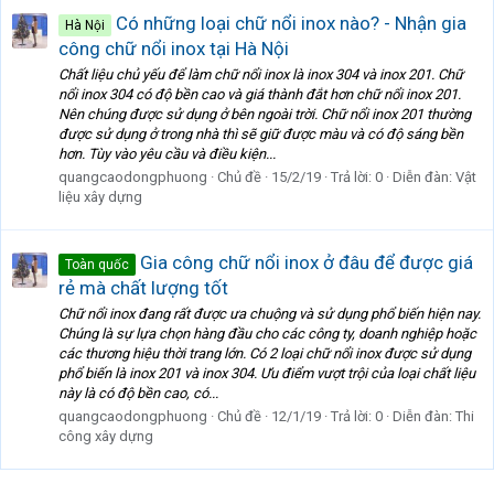
Có những loại chữ nổi inox nào? - Nhận gia
Hà Nội
công chữ nổi inox tại Hà Nội
Chất liệu chủ yếu để làm chữ nổi inox là inox 304 và inox 201. Chữ
nổi inox 304 có độ bền cao và giá thành đắt hơn chữ nổi inox 201.
Nên chúng được sử dụng ở bên ngoài trời. Chữ nổi inox 201 thường
được sử dụng ở trong nhà thì sẽ giữ được màu và có độ sáng bền
hơn. Tùy vào yêu cầu và điều kiện...
quangcaodongphuong
Chủ đề
15/2/19
Trả lời: 0
Diễn đàn:
Vật
liệu xây dựng
Gia công chữ nổi inox ở đâu để được giá
Toàn quốc
rẻ mà chất lượng tốt
Chữ nổi inox đang rất được ưa chuộng và sử dụng phổ biến hiện nay.
Chúng là sự lựa chọn hàng đầu cho các công ty, doanh nghiệp hoặc
các thương hiệu thời trang lớn. Có 2 loại chữ nổi inox được sử dụng
phổ biến là inox 201 và inox 304. Ưu điểm vượt trội của loại chất liệu
này là có độ bền cao, có...
quangcaodongphuong
Chủ đề
12/1/19
Trả lời: 0
Diễn đàn:
Thi
công xây dựng