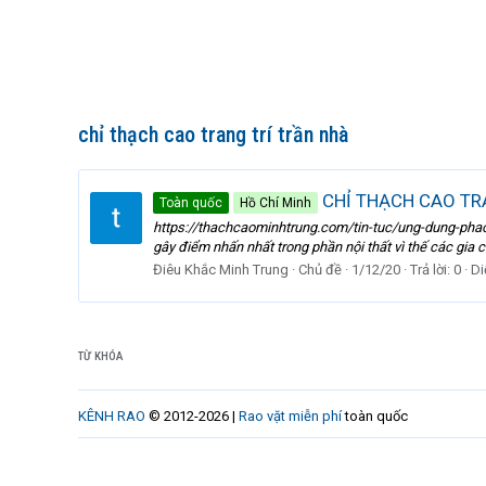
chỉ thạch cao trang trí trần nhà
CHỈ THẠCH CAO TR
Toàn quốc
Hồ Chí Minh
https://thachcaominhtrung.com/tin-tuc/ung-dung-phao-
gây điểm nhấn nhất trong phần nội thất vì thế các gia c
Điêu Khắc Minh Trung
Chủ đề
1/12/20
Trả lời: 0
Di
TỪ KHÓA
KÊNH RAO
© 2012-2026 |
Rao vặt miễn phí
toàn quốc