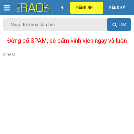
ĐĂNG NHẬP
ĐĂNG KÝ
TÌM
Đừng cố SPAM, sẽ cấm vĩnh viễn ngay và luôn
TỪ KHÓA