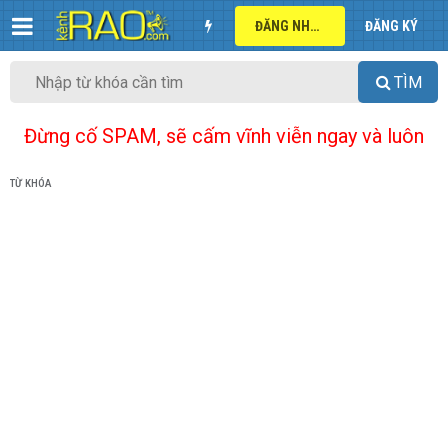
ĐĂNG NHẬP
ĐĂNG KÝ
TÌM
Đừng cố SPAM, sẽ cấm vĩnh viễn ngay và luôn
TỪ KHÓA