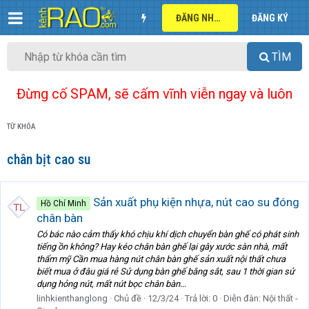
ĐĂNG NHẬP
ĐĂNG KÝ
TÌM
Đừng cố SPAM, sẽ cấm vĩnh viễn ngay và luôn
TỪ KHÓA
chân bịt cao su
Sản xuất phụ kiện nhựa, nút cao su đóng
Hồ Chí Minh
chân bàn
Có bác nào cảm thấy khó chịu khí dịch chuyển bàn ghế có phát sinh
tiếng ồn không? Hay kéo chân bàn ghế lại gây xước sàn nhà, mất
thẩm mỹ Cần mua hàng nút chân bàn ghế sản xuất nội thất chưa
biết mua ở đâu giá rẻ Sử dụng bàn ghế bằng sắt, sau 1 thời gian sử
dụng hỏng nút, mất nút bọc chân bàn...
linhkienthanglong
Chủ đề
12/3/24
Trả lời: 0
Diễn đàn:
Nội thất -