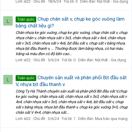
Linh sl22
Chủ đề
18/6/24
Trả lời: 0
Diễn đàn:
Nội thất - Gia dụng
Chụp chân sắt v, chụp ke góc vuông làm
Toàn quốc
L
bằng chất liệu gì?
Chân nhựa ke góc vuông ,chụp ke góc vuông, chụp chân sắt v, chụp
nhựa chân v, chân nhựa sắt v 3x3, chân nhựa sắt v 4x4, chân nhựa
sắt v 3x5, chân nhựa sắt v 4x6, bịt đầu sắt v, chụp sắt v bằng nhựa,
nhựa bịt đầu thanh v, … Thường được làm bằng nhựa, có hai màu
trắng và màu đen có độ bền cao...
Linh sl22
Chủ đề
5/6/24
Trả lời: 0
Diễn đàn:
Nội thất - Gia dụng
Chuyên sản xuất và phân phối Bịt đầu sắt
Toàn quốc
L
V, nhựa bịt đầu thanh v.
Công Ty Hà Thành chuyên sản xuất và phân phối Bịt đầu sắt V,chụp
ke góc vuông, chân nhựa sắt, chân nhựa sắt v 3x3, chân nhựa sắt v
4x4, chân nhựa sắt v 3x5, chân nhựa sắt v 4x6, bịt đầu sắt v, chụp
sắt v bằng nhựa, nhựa bịt đầu thanh v, chụp ke góc vuông 3×5, chụp
chân sắt V 4×4, chân nhựa sắt...
Linh sl22
Chủ đề
3/6/24
Trả lời: 1
Diễn đàn:
Mua bán qua mạng