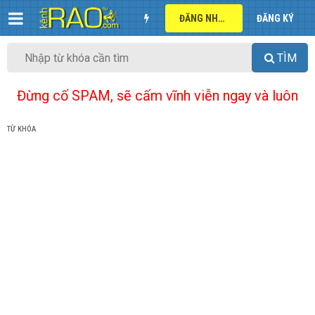
ĐĂNG NHẬP
ĐĂNG KÝ
TÌM
Đừng cố SPAM, sẽ cấm vĩnh viễn ngay và luôn
TỪ KHÓA