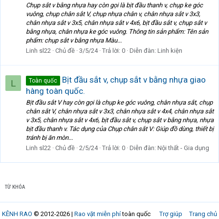
Chụp sắt v bằng nhựa hay còn gọi là bịt đầu thanh v, chụp ke góc
vuông, chụp chân sắt V, chụp nhựa chân v, chân nhựa sắt v 3x3,
chân nhựa sắt v 3x5, chân nhựa sắt v 4x6, bịt đầu sắt v, chụp sắt v
bằng nhựa, chân nhựa ke góc vuông. Thông tin sản phẩm: Tên sản
phẩm: chụp sắt v bằng nhựa Màu...
Linh sl22
Chủ đề
3/5/24
Trả lời: 0
Diễn đàn:
Linh kiện
Bịt đầu sắt v, chụp sắt v bằng nhựa giao
Toàn quốc
L
hàng toàn quốc.
Bịt đầu sắt V hay còn gọi là chụp ke góc vuông, chân nhựa sắt, chụp
chân sắt V, chân nhựa sắt v 3x3, chân nhựa sắt v 4x4, chân nhựa sắt
v 3x5, chân nhựa sắt v 4x6, bịt đầu sắt v, chụp sắt v bằng nhựa, nhựa
bịt đầu thanh v. Tác dụng của Chụp chân sắt V: Giúp đồ dùng, thiết bị
tránh bị ăn mòn...
Linh sl22
Chủ đề
2/5/24
Trả lời: 0
Diễn đàn:
Nội thất - Gia dụng
TỪ KHÓA
KÊNH RAO
© 2012-2026 |
Rao vặt miễn phí
toàn quốc
Trợ giúp
Trang chủ