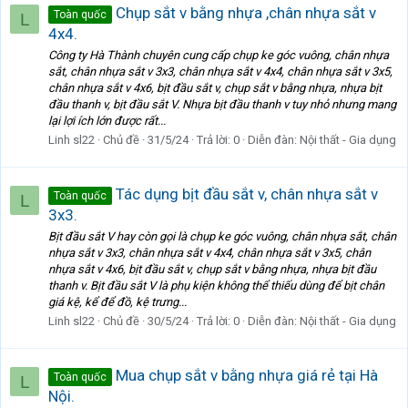
Chụp sắt v bằng nhựa ,chân nhựa sắt v
Toàn quốc
L
4x4.
Công ty Hà Thành chuyên cung cấp chụp ke góc vuông, chân nhựa
sắt, chân nhựa sắt v 3x3, chân nhựa sắt v 4x4, chân nhựa sắt v 3x5,
chân nhựa sắt v 4x6, bịt đầu sắt v, chụp sắt v bằng nhựa, nhựa bịt
đầu thanh v, bịt đầu sắt V. Nhựa bịt đầu thanh v tuy nhỏ nhưng mang
lại lợi ích lớn được rất...
Linh sl22
Chủ đề
31/5/24
Trả lời: 0
Diễn đàn:
Nội thất - Gia dụng
Tác dụng bịt đầu sắt v, chân nhựa sắt v
Toàn quốc
L
3x3.
Bịt đầu sắt V hay còn gọi là chụp ke góc vuông, chân nhựa sắt, chân
nhựa sắt v 3x3, chân nhựa sắt v 4x4, chân nhựa sắt v 3x5, chân
nhựa sắt v 4x6, bịt đầu sắt v, chụp sắt v bằng nhựa, nhựa bịt đầu
thanh v. Bịt đầu sắt V là phụ kiện không thể thiếu dùng để bịt chân
giá kệ, kể để đồ, kệ trưng...
Linh sl22
Chủ đề
30/5/24
Trả lời: 0
Diễn đàn:
Nội thất - Gia dụng
Mua chụp sắt v bằng nhựa giá rẻ tại Hà
Toàn quốc
L
Nội.