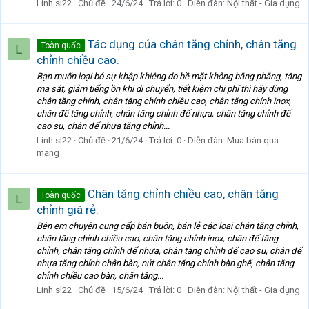
Linh sl22
Chủ đề
24/6/24
Trả lời: 0
Diễn đàn:
Nội thất - Gia dụng
Tác dụng của chân tăng chỉnh, chân tăng
Toàn quốc
L
chỉnh chiều cao.
Bạn muốn loại bỏ sự khập khiễng do bề mặt không bằng phẳng, tăng
ma sát, giảm tiếng ồn khi di chuyển, tiết kiệm chi phí thì hãy dùng
chân tăng chỉnh, chân tăng chỉnh chiều cao, chân tăng chỉnh inox,
chân đế tăng chỉnh, chân tăng chỉnh đế nhựa, chân tăng chỉnh đế
cao su, chân đế nhựa tăng chỉnh...
Linh sl22
Chủ đề
21/6/24
Trả lời: 0
Diễn đàn:
Mua bán qua
mạng
Chân tăng chỉnh chiều cao, chân tăng
Toàn quốc
L
chỉnh giá rẻ.
Bên em chuyên cung cấp bán buôn, bán lẻ các loại chân tăng chỉnh,
chân tăng chỉnh chiều cao, chân tăng chỉnh inox, chân đế tăng
chỉnh, chân tăng chỉnh đế nhựa, chân tăng chỉnh đế cao su, chân đế
nhựa tăng chỉnh chân bàn, nút chân tăng chỉnh bàn ghế, chân tăng
chỉnh chiều cao bàn, chân tăng...
Linh sl22
Chủ đề
15/6/24
Trả lời: 0
Diễn đàn:
Nội thất - Gia dụng