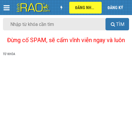
ĐĂNG NHẬP
ĐĂNG KÝ
TÌM
Đừng cố SPAM, sẽ cấm vĩnh viễn ngay và luôn
TỪ KHÓA