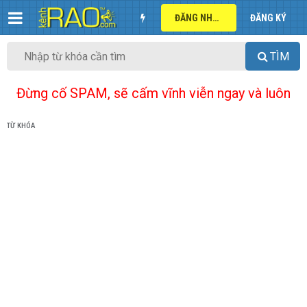
ĐĂNG NHẬP
ĐĂNG KÝ
TÌM
Đừng cố SPAM, sẽ cấm vĩnh viễn ngay và luôn
TỪ KHÓA