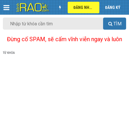
ĐĂNG NHẬP
ĐĂNG KÝ
TÌM
Đừng cố SPAM, sẽ cấm vĩnh viễn ngay và luôn
TỪ KHÓA