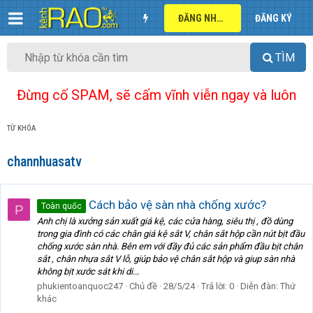
ĐĂNG NHẬP
ĐĂNG KÝ
TÌM
Đừng cố SPAM, sẽ cấm vĩnh viễn ngay và luôn
TỪ KHÓA
channhuasatv
Cách bảo vệ sàn nhà chống xước?
Toàn quốc
P
Anh chị là xưởng sản xuất giá kệ, các cửa hàng, siêu thị , đồ dùng
trong gia đình có các chân giá kệ sắt V, chân sắt hộp cần nút bịt đầu
chống xước sàn nhà. Bên em với đầy đủ các sản phẩm đầu bịt chân
sắt , chân nhựa sắt V lỗ, giúp bảo vệ chân sắt hộp và giup sàn nhà
không bịt xước sát khi di...
phukientoanquoc247
Chủ đề
28/5/24
Trả lời: 0
Diễn đàn:
Thứ
khác