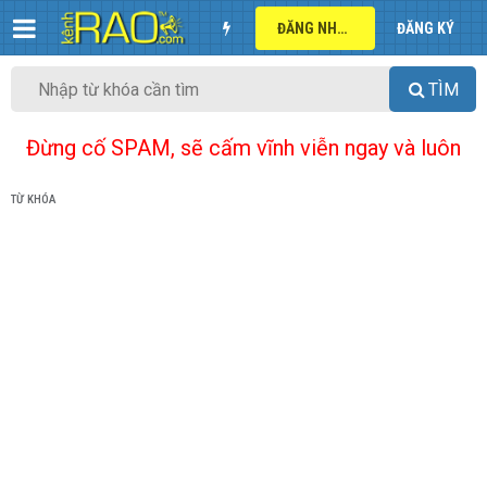
ĐĂNG NHẬP
ĐĂNG KÝ
TÌM
Đừng cố SPAM, sẽ cấm vĩnh viễn ngay và luôn
TỪ KHÓA