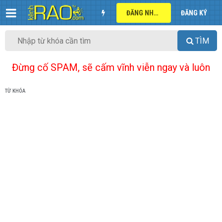
ĐĂNG NHẬP
ĐĂNG KÝ
TÌM
Đừng cố SPAM, sẽ cấm vĩnh viễn ngay và luôn
TỪ KHÓA