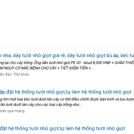
nha, dây tưới nhỏ giọt giá rẻ, dây tưới nhỏ giọt bù áp, béc t
 mang lại cho cây trồng: Ống dẫn tưới nhỏ giọt PE 20 - Azud 8,000 VNĐ + GIẢ
 NGUY CƠ MẮC BỆNH CHO CÂY + TIẾT KIỆM TIỀN +...
iễn đàn:
Thứ khác
lắp đặt hệ thống tưới nhỏ giọt,tự làm hệ thống tưới nhỏ giọt
ìm một loại béc tưới dưới tán cây có thể điều chỉnh được bán kính và lưu lượng 
ần tưới dưới tán cây cho các loại cây trồng như...
bán qua mạng
 đặt hệ thống tưới nhỏ giọt,tự làm hệ thống tưới nhỏ giọt