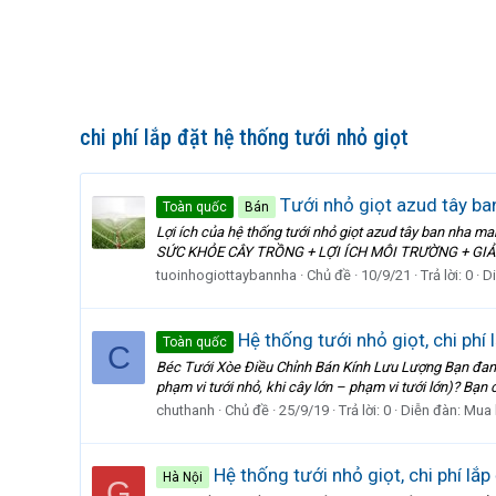
chi phí lắp đặt hệ thống tưới nhỏ giọt
Tưới nhỏ giọt azud tây ban 
Toàn quốc
Bán
Lợi ích của hệ thống tưới nhỏ giọt azud tây ban nha
SỨC KHỎE CÂY TRỒNG + LỢI ÍCH MÔI TRƯỜNG + GIẢM
tuoinhogiottaybannha
Chủ đề
10/9/21
Trả lời: 0
D
Hệ thống tưới nhỏ giọt, chi phí 
Toàn quốc
C
Béc Tưới Xòe Điều Chỉnh Bán Kính Lưu Lượng Bạn đang t
phạm vi tưới nhỏ, khi cây lớn – phạm vi tưới lớn)? Bạn c
chuthanh
Chủ đề
25/9/19
Trả lời: 0
Diễn đàn:
Mua 
Hệ thống tưới nhỏ giọt, chi phí lắp
Hà Nội
G