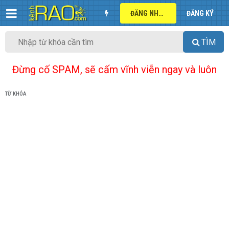
ĐĂNG NHẬP
ĐĂNG KÝ
TÌM
Đừng cố SPAM, sẽ cấm vĩnh viễn ngay và luôn
TỪ KHÓA