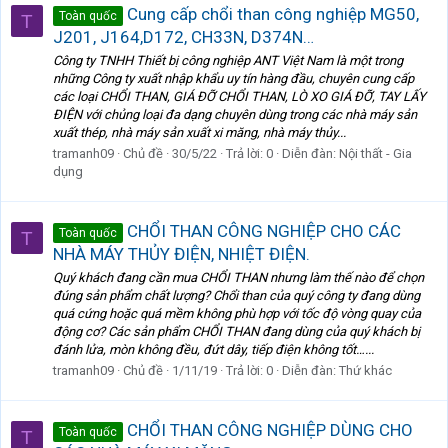
Cung cấp chổi than công nghiệp MG50,
Toàn quốc
T
J201, J164,D172, CH33N, D374N…
Công ty TNHH Thiết bị công nghiệp ANT Việt Nam là một trong
những Công ty xuất nhập khẩu uy tín hàng đầu, chuyên cung cấp
các loại CHỔI THAN, GIÁ ĐỠ CHỔI THAN, LÒ XO GIÁ ĐỠ, TAY LẤY
ĐIỆN với chủng loại đa dạng chuyên dùng trong các nhà máy sản
xuất thép, nhà máy sản xuất xi măng, nhà máy thủy...
tramanh09
Chủ đề
30/5/22
Trả lời: 0
Diễn đàn:
Nội thất - Gia
dụng
CHỔI THAN CÔNG NGHIỆP CHO CÁC
Toàn quốc
T
NHÀ MÁY THỦY ĐIỆN, NHIỆT ĐIỆN.
Quý khách đang cần mua CHỔI THAN nhưng làm thế nào để chọn
đúng sản phẩm chất lượng? Chổi than của quý công ty đang dùng
quá cứng hoặc quá mềm không phù hợp với tốc độ vòng quay của
động cơ? Các sản phẩm CHỔI THAN đang dùng của quý khách bị
đánh lửa, mòn không đều, đứt dây, tiếp điện không tốt…...
tramanh09
Chủ đề
1/11/19
Trả lời: 0
Diễn đàn:
Thứ khác
CHỔI THAN CÔNG NGHIỆP DÙNG CHO
Toàn quốc
T