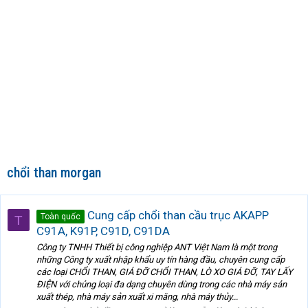
chổi than morgan
Cung cấp chổi than cầu trục AKAPP
Toàn quốc
T
C91A, K91P, C91D, C91DA
Công ty TNHH Thiết bị công nghiệp ANT Việt Nam là một trong
những Công ty xuất nhập khẩu uy tín hàng đầu, chuyên cung cấp
các loại CHỔI THAN, GIÁ ĐỠ CHỔI THAN, LÒ XO GIÁ ĐỠ, TAY LẤY
ĐIỆN với chủng loại đa dạng chuyên dùng trong các nhà máy sản
xuất thép, nhà máy sản xuất xi măng, nhà máy thủy...