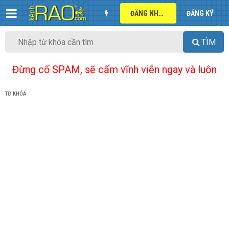
ĐĂNG NHẬP
ĐĂNG KÝ
TÌM
Đừng cố SPAM, sẽ cấm vĩnh viễn ngay và luôn
TỪ KHÓA