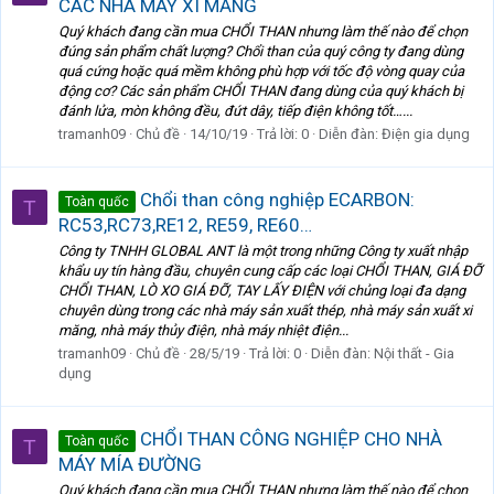
CÁC NHÀ MÁY XI MĂNG
Quý khách đang cần mua CHỔI THAN nhưng làm thế nào để chọn
đúng sản phẩm chất lượng? Chổi than của quý công ty đang dùng
quá cứng hoặc quá mềm không phù hợp với tốc độ vòng quay của
động cơ? Các sản phẩm CHỔI THAN đang dùng của quý khách bị
đánh lửa, mòn không đều, đứt dây, tiếp điện không tốt…...
tramanh09
Chủ đề
14/10/19
Trả lời: 0
Diễn đàn:
Điện gia dụng
Chổi than công nghiệp ECARBON:
Toàn quốc
T
RC53,RC73,RE12, RE59, RE60…
Công ty TNHH GLOBAL ANT là một trong những Công ty xuất nhập
khẩu uy tín hàng đầu, chuyên cung cấp các loại CHỔI THAN, GIÁ ĐỠ
CHỔI THAN, LÒ XO GIÁ ĐỠ, TAY LẤY ĐIỆN với chủng loại đa dạng
chuyên dùng trong các nhà máy sản xuất thép, nhà máy sản xuất xi
măng, nhà máy thủy điện, nhà máy nhiệt điện...
tramanh09
Chủ đề
28/5/19
Trả lời: 0
Diễn đàn:
Nội thất - Gia
dụng
CHỔI THAN CÔNG NGHIỆP CHO NHÀ
Toàn quốc
T
MÁY MÍA ĐƯỜNG
Quý khách đang cần mua CHỔI THAN nhưng làm thế nào để chọn