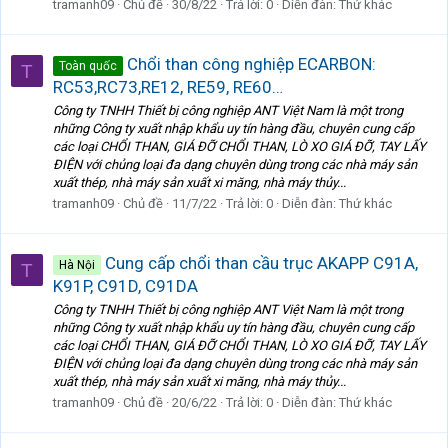
tramanh09
Chủ đề
30/8/22
Trả lời: 0
Diễn đàn:
Thứ khác
Chổi than công nghiệp ECARBON:
Toàn quốc
T
RC53,RC73,RE12, RE59, RE60…
Công ty TNHH Thiết bị công nghiệp ANT Việt Nam là một trong
những Công ty xuất nhập khẩu uy tín hàng đầu, chuyên cung cấp
các loại CHỔI THAN, GIÁ ĐỠ CHỔI THAN, LÒ XO GIÁ ĐỠ, TAY LẤY
ĐIỆN với chủng loại đa dạng chuyên dùng trong các nhà máy sản
xuất thép, nhà máy sản xuất xi măng, nhà máy thủy...
tramanh09
Chủ đề
11/7/22
Trả lời: 0
Diễn đàn:
Thứ khác
Cung cấp chổi than cầu trục AKAPP C91A,
Hà Nội
T
K91P, C91D, C91DA
Công ty TNHH Thiết bị công nghiệp ANT Việt Nam là một trong
những Công ty xuất nhập khẩu uy tín hàng đầu, chuyên cung cấp
các loại CHỔI THAN, GIÁ ĐỠ CHỔI THAN, LÒ XO GIÁ ĐỠ, TAY LẤY
ĐIỆN với chủng loại đa dạng chuyên dùng trong các nhà máy sản
xuất thép, nhà máy sản xuất xi măng, nhà máy thủy...
tramanh09
Chủ đề
20/6/22
Trả lời: 0
Diễn đàn:
Thứ khác