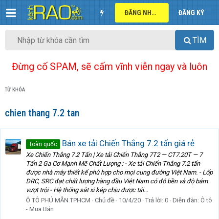
ĐĂNG NHẬP
ĐĂNG KÝ
TÌM
Đừng cố SPAM, sẽ cấm vĩnh viễn ngay và luôn
TỪ KHÓA
chien thang 7.2 tan
Bán xe tải Chiến Thắng 7.2 tấn giá rẻ
Toàn quốc
Xe Chiến Thắng 7.2 Tấn | Xe tải Chiến Thắng 7T2 — CT7.20T — 7
Tấn 2 Ga Cơ Mạnh Mẽ Chất Lượng : - Xe tải Chiến Thắng 7.2 tấn
được nhà máy thiết kế phù hợp cho mọi cung đường Việt Nam. - Lốp
DRC, SRC đạt chất lượng hàng đầu Việt Nam có độ bền và độ bám
vượt trội - Hệ thống sắt xi kép chịu được tải...
Ô TÔ PHÚ MẪN TPHCM
Chủ đề
10/4/20
Trả lời: 0
Diễn đàn:
Ô tô
- Mua Bán