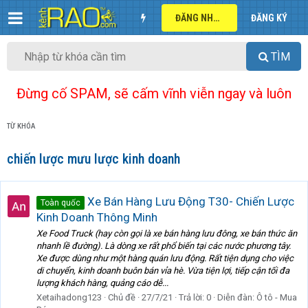
ĐĂNG NHẬP
ĐĂNG KÝ
TÌM
Đừng cố SPAM, sẽ cấm vĩnh viễn ngay và luôn
TỪ KHÓA
chiến lược mưu lược kinh doanh
Xe Bán Hàng Lưu Động T30- Chiến Lược
Toàn quốc
Kinh Doanh Thông Minh
Xe Food Truck (hay còn gọi là xe bán hàng lưu đông, xe bán thức ăn
nhanh lề đường). Là dòng xe rất phổ biến tại các nước phương tây.
Xe được dùng như một hàng quán lưu động. Rất tiện dụng cho việc
di chuyển, kinh doanh buôn bán vỉa hè. Vừa tiện lợi, tiếp cận tối đa
lượng khách hàng, quảng cáo dễ...
Xetaihadong123
Chủ đề
27/7/21
Trả lời: 0
Diễn đàn:
Ô tô - Mua