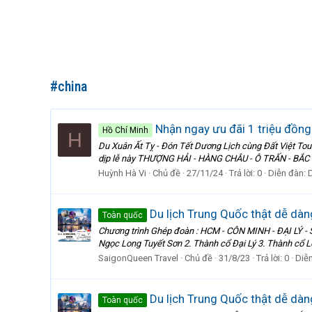
#china
Nhận ngay ưu đãi 1 triệu đồng
Hồ Chí Minh
H
Du Xuân Ất Tỵ - Đón Tết Dương Lịch cùng Đất Việt Tour
dịp lễ này THƯỢNG HẢI - HÀNG CHÂU - Ô TRẤN - BẮC KI
Huỳnh Hà Vi
Chủ đề
27/11/24
Trả lời: 0
Diễn đàn:
D
Du lịch Trung Quốc thật dễ dàng
Toàn quốc
Chương trình Ghép đoàn : HCM - CÔN MINH - ĐẠI LÝ - 
Ngọc Long Tuyết Sơn 2. Thành cổ Đại Lý 3. Thành cổ L
SaigonQueen Travel
Chủ đề
31/8/23
Trả lời: 0
Diễ
Du lịch Trung Quốc thật dễ dàng
Toàn quốc