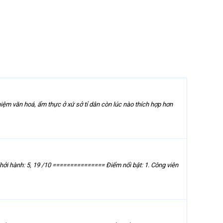
iệm văn hoá, ẩm thực ở xứ sở tỉ dân còn lúc nào thích hợp hơn
i hành: 5, 19 /10 =============== Điểm nổi bật: 1. Công viên