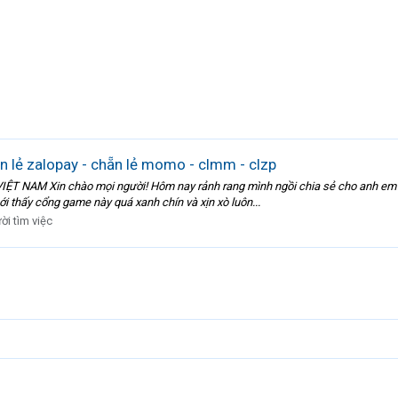
n lẻ zalopay - chẵn lẻ momo - clmm - clzp
AM Xin chào mọi người! Hôm nay rảnh rang mình ngồi chia sẻ cho anh em mộ
 thấy cổng game này quá xanh chín và xịn xò luôn...
ời tìm việc