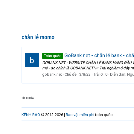
chẵn lẻ momo
GoBank.net - chẵn lẻ bank - chẵ
Toàn quốc
GOBANK.NET - WEBSITE CHẴN LẺ BANK HÀNG ĐẦU VIỆT N
mẽ - đó chính là GOBANK.NET! ✅ Trải nghiệm ở đây mới
gobank.net
Chủ đề
3/8/23
Trả lời: 0
Diễn đàn:
Ngư
TỪ KHÓA
KÊNH RAO
© 2012-2026 |
Rao vặt miễn phí
toàn quốc