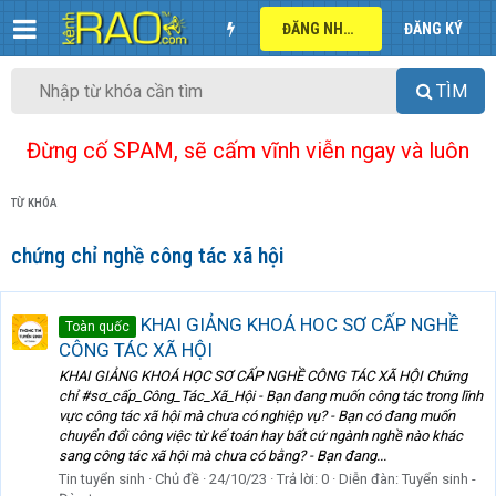
ĐĂNG NHẬP
ĐĂNG KÝ
TÌM
Đừng cố SPAM, sẽ cấm vĩnh viễn ngay và luôn
TỪ KHÓA
chứng chỉ nghề công tác xã hội
KHAI GIẢNG KHOÁ HOC SƠ CẤP NGHỀ
Toàn quốc
CÔNG TÁC XÃ HỘI
KHAI GIẢNG KHOÁ HỌC SƠ CẤP NGHỀ CÔNG TÁC XÃ HỘI Chứng
chỉ #sơ_cấp_Công_Tác_Xã_Hội - Bạn đang muốn công tác trong lĩnh
vực công tác xã hội mà chưa có nghiệp vụ? - Bạn có đang muốn
chuyển đổi công việc từ kế toán hay bất cứ ngành nghề nào khác
sang công tác xã hội mà chưa có bằng? - Bạn đang...
Tin tuyển sinh
Chủ đề
24/10/23
Trả lời: 0
Diễn đàn:
Tuyển sinh -