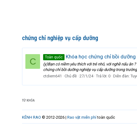
chứng chỉ nghiệp vụ cấp dưỡng
Khóa học chứng chỉ bồi dưỡng 
Toàn quốc
C
(y)Bạn có niềm yêu thích với trẻ nhỏ, với nghề nấu ăn
chứng chỉ bồi dưỡng nghiệp vụ cấp dưỡng trong trường 
ctdiem641
Chủ đề
27/1/24
Trả lời: 0
Diễn đàn:
Tuy
TỪ KHÓA
KÊNH RAO
© 2012-2026 |
Rao vặt miễn phí
toàn quốc