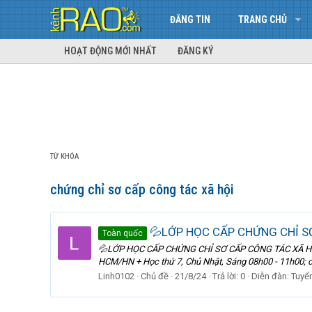
ĐĂNG TIN
TRANG CHỦ
HOẠT ĐỘNG MỚI NHẤT
ĐĂNG KÝ
TỪ KHÓA
chứng chỉ sơ cấp công tác xã hội
💦LỚP HỌC CẤP CHỨNG CHỈ SƠ
Toàn quốc
💦LỚP HỌC CẤP CHỨNG CHỈ SƠ CẤP CÔNG TÁC XÃ HỘI 💦💦 ----
HCM/HN + Học thứ 7, Chủ Nhật, Sáng 08h00 - 11h00; ch
Linh0102
Chủ đề
21/8/24
Trả lời: 0
Diễn đàn:
Tuyển