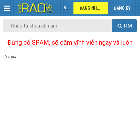
ĐĂNG NHẬP
ĐĂNG KÝ
TÌM
Đừng cố SPAM, sẽ cấm vĩnh viễn ngay và luôn
TỪ KHÓA