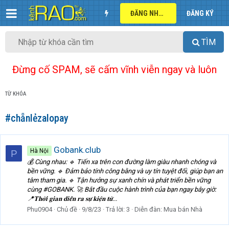
ĐĂNG NHẬP
ĐĂNG KÝ
TÌM
Đừng cố SPAM, sẽ cấm vĩnh viễn ngay và luôn
TỪ KHÓA
#chẵnlẻzalopay
Gobank.club
Hà Nội
P
💰 Cùng nhau: 🔹 Tiến xa trên con đường làm giàu nhanh chóng và
bền vững. 🔹 Đảm bảo tính công bằng và uy tín tuyệt đối, giúp bạn an
tâm tham gia. 🔹 Tận hưởng sự xanh chín và phát triển bền vững
cùng #GOBANK. 🚀 Bắt đầu cuộc hành trình của bạn ngay bây giờ:
📍𝐓𝐡𝐨̛̀𝐢 𝐠𝐢𝐚𝐧 𝐝𝐢𝐞̂̃𝐧 𝐫𝐚 𝐬𝐮̛̣ 𝐤𝐢𝐞̣̂𝐧 𝐭𝐮̛̀...
Phu0904
Chủ đề
9/8/23
Trả lời: 3
Diễn đàn:
Mua bán Nhà