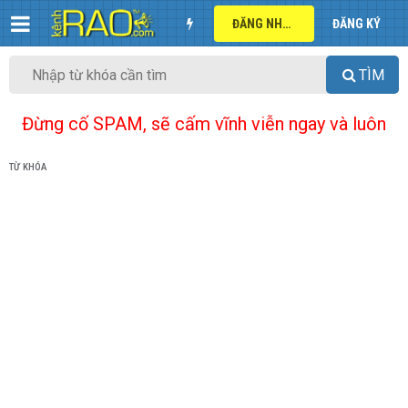
ĐĂNG NHẬP
ĐĂNG KÝ
TÌM
Đừng cố SPAM, sẽ cấm vĩnh viễn ngay và luôn
TỪ KHÓA