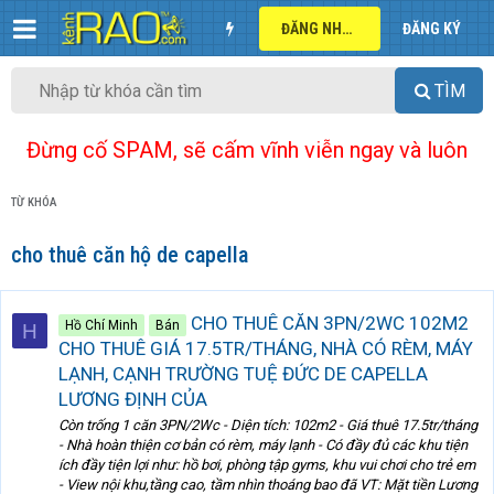
ĐĂNG NHẬP
ĐĂNG KÝ
TÌM
Đừng cố SPAM, sẽ cấm vĩnh viễn ngay và luôn
TỪ KHÓA
cho thuê căn hộ de capella
CHO THUÊ CĂN 3PN/2WC 102M2
Hồ Chí Minh
Bán
H
CHO THUÊ GIÁ 17.5TR/THÁNG, NHÀ CÓ RÈM, MÁY
LẠNH, CẠNH TRƯỜNG TUỆ ĐỨC DE CAPELLA
LƯƠNG ĐỊNH CỦA
Còn trống 1 căn 3PN/2Wc - Diện tích: 102m2 - Giá thuê 17.5tr/tháng
- Nhà hoàn thiện cơ bản có rèm, máy lạnh - Có đầy đủ các khu tiện
ích đầy tiện lợi như: hồ bơi, phòng tập gyms, khu vui chơi cho trẻ em
- View nội khu,tầng cao, tầm nhìn thoáng bao đã VT: Mặt tiền Lương