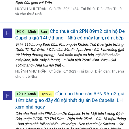
Định Của giao với Trần...
HUỲNH NHƯ TRẦN
Chủ đề
29/11/24
Trả lời: 0
Diễn đàn:
Thuê
và cho thuê Nhà
Cho thuê căn 2PN 89m2 căn hộ De
Hồ Chí Minh
Bán
H
Capella giá 14tr/tháng - Nhà có máy lạnh, rèm, bếp
Vị trí: 116 Lương Định Của, Phường An Khánh, Thủ Đức (gần trường
Quốc Tế Tuệ Đức) * Diện tích 89m2 - 2pn, 2wc - Giá 14tr/tháng (giá
tốt không thương lượng) - Nhà hoàn thiện cơ bản, nội thất có sẵn
máy lạnh, bếp, máy hút mùi,... * Diện tích 76m2 -2pn, 2wc - Giá
15tr/tháng - Nhà full nội thất -...
HUỲNH NHƯ TRẦN
Chủ đề
6/10/23
Trả lời: 0
Diễn đàn:
Thuê và
cho thuê Nhà
Cần cho thuê căn 3PN 95m2 giá
Hồ Chí Minh
Dịch vụ
H
18tr bàn giao đầy đủ nội thất dự án De Capella. LH
xem nhà ngay
Cần cho thuê căn 3PN dự án De Capella. Vị trí: Mặt tiền Lương Định
Của, quận 2 (Cũ), TP Thủ Đức. - Diện tích: 95m². - Giá: 18 triệu/tháng
- Bàn giao nhà full nội thất - View đẹp - Đơn vị quản lý: Savista. - Cư