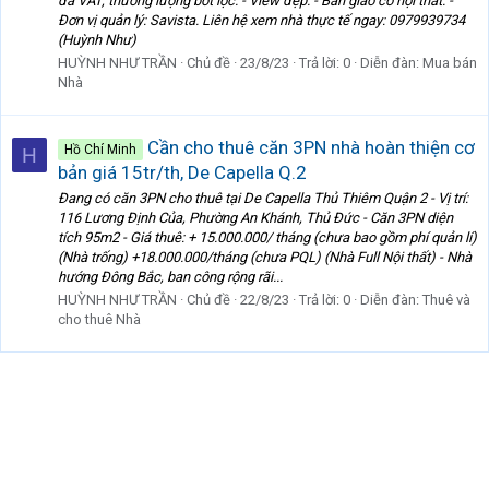
đã VAT, thương lượng bớt lộc. - View đẹp. - Bàn giao có nội thất. -
Đơn vị quản lý: Savista. Liên hệ xem nhà thực tế ngay: 0979939734
(Huỳnh Như)
HUỲNH NHƯ TRẦN
Chủ đề
23/8/23
Trả lời: 0
Diễn đàn:
Mua bán
Nhà
Cần cho thuê căn 3PN nhà hoàn thiện cơ
Hồ Chí Minh
H
bản giá 15tr/th, De Capella Q.2
Đang có căn 3PN cho thuê tại De Capella Thủ Thiêm Quận 2 - Vị trí:
116 Lương Định Của, Phường An Khánh, Thủ Đức - Căn 3PN diện
tích 95m2 - Giá thuê: + 15.000.000/ tháng (chưa bao gồm phí quản lí)
(Nhà trống) +18.000.000/tháng (chưa PQL) (Nhà Full Nội thất) - Nhà
hướng Đông Bắc, ban công rộng rãi...
HUỲNH NHƯ TRẦN
Chủ đề
22/8/23
Trả lời: 0
Diễn đàn:
Thuê và
cho thuê Nhà