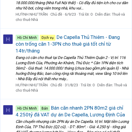
18.000.000/tháng (Nhà Full Nội thất) - Có đầy đủ tiện ích cho cư dân
như hồ bơi, công viên trong nhà, khu vui...
HUỲNH NHƯ TRẦN
Chủ đề
6/9/23
Trả lời: 0
Diễn đàn:
Thuê và
cho thuê Nhà
De Capella Thủ Thiêm - Đang
Hồ Chí Minh
Dịch vụ
H
còn trống căn 1-3PN cho thuê giá tốt chỉ từ
14tr/tháng
Đang có căn cho thuê tại De Capella Thủ Thiêm Quận 2 - Vị trí: 116
Lương Định Của, Phường An Khánh, Thủ Đức * Căn 1PN diện tích
56m2 - Giá thuê: 14.000.000/ tháng (chưa bao gồm phí quản lí) - Nhà
hướng Đông Bắc, ban công rộng rãi thoáng mát, view tầng 10 trở lên
- Nhà Đầy đủ nội thất như máy...
HUỲNH NHƯ TRẦN
Chủ đề
31/8/23
Trả lời: 0
Diễn đàn:
Thuê và
cho thuê Nhà
Bán căn nhanh 2PN 80m2 giá chỉ
Hồ Chí Minh
Bán
H
4.250tỷ đã VAT dự án De Capella, Lương Định Của
Cần chuyển nhượng căn 2PN dự án De Capella. Vị trí: Mặt tiền Lương
Định Của, TP Thủ Đức (Q2 cũ). - DT: 80m². - Giá: 4.250 tỷ - tổng giá