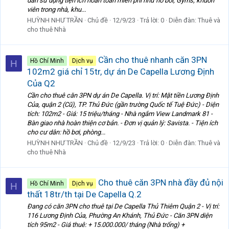
dân sử dụng tiện ích hoàn toàn miễn phí như hồ bơi, Gyms, khuôn
viên trong nhà, khu...
HUỲNH NHƯ TRẦN
Chủ đề
12/9/23
Trả lời: 0
Diễn đàn:
Thuê và
cho thuê Nhà
Cần cho thuê nhanh căn 3PN
Hồ Chí Minh
Dịch vụ
H
102m2 giá chỉ 15tr, dự án De Capella Lương Định
Của Q2
Cần cho thuê căn 3PN dự án De Capella. Vị trí: Mặt tiền Lương Định
Của, quận 2 (Cũ), TP. Thủ Đức (gần trường Quốc tế Tuệ Đức) - Diện
tích: 102m2 - Giá: 15 triệu/tháng - Nhà ngắm View Landmark 81 -
Bàn giao nhà hoàn thiện cơ bản. - Đơn vị quản lý: Savista. - Tiện ích
cho cư dân: hồ bơi, phòng...
HUỲNH NHƯ TRẦN
Chủ đề
12/9/23
Trả lời: 0
Diễn đàn:
Thuê và
cho thuê Nhà
Cho thuê căn 3PN nhà đầy đủ nội
Hồ Chí Minh
Dịch vụ
H
thất 18tr/th tại De Capella Q.2
Đang có căn 3PN cho thuê tại De Capella Thủ Thiêm Quận 2 - Vị trí:
116 Lương Định Của, Phường An Khánh, Thủ Đức - Căn 3PN diện
tích 95m2 - Giá thuê: + 15.000.000/ tháng (Nhà trống) +