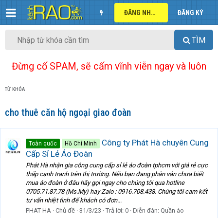
ĐĂNG NHẬP
ĐĂNG KÝ
TÌM
Đừng cố SPAM, sẽ cấm vĩnh viễn ngay và luôn
TỪ KHÓA
cho thuê căn hộ ngoại giao đoàn
Công ty Phát Hà chuyên Cung
Toàn quốc
Hồ Chí Minh
Cấp Sỉ Lẻ Áo Đoàn
Phát Hà nhận gia công cung cấp sỉ lẻ áo đoàn tphcm với giá rẻ cực
thấp cạnh tranh trên thị trường. Nếu bạn đang phân vân chưa biết
mua áo đoàn ở đâu hãy gọi ngay cho chúng tôi qua hotline
0705.71.87.78 (Ms.My) hay Zalo : 0916.708.438. Chúng tôi cam kết
tư vấn nhiệt tình để khách có đơn...
PHAT HA
Chủ đề
31/3/23
Trả lời: 0
Diễn đàn:
Quần áo