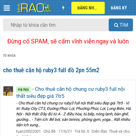
ĐĂNG NHẬP
ĐĂNG KÝ
TÌM
Đừng cố SPAM, sẽ cấm vĩnh viễn ngay và luôn
TỪ KHÓA
cho thuê căn hộ ruby3 full đồ 2pn 55m2
- Cho thuê căn hộ chung cư ruby3 full nội
Hà Nội
thất siêu đẹp giá 7tr5
- Cho thuê căn hộ chung cư ruby3 full nội thất siêu đẹp giá 7tr5 - Vị
trí: Ruby City CT3, Đường Phúc Lợi, Phường Phúc Lợi, Long Biên, Hà
Nội - Nội thất: Đầy đủ từ A - Z điều hòa, tủ bếp, nóng lạnh, bàn ghế,
giường... - Tiện ích: Bể bơi, sân tennis, phòng gym, yoga... Rất nhiều
tiện ích xung...
tuan20022001
Chủ đề
17/6/21
Trả lời: 0
Diễn đàn:
Thuê và cho