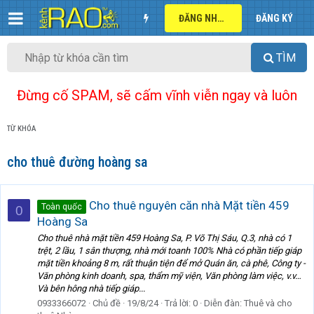
ĐĂNG NHẬP
ĐĂNG KÝ
TÌM
Đừng cố SPAM, sẽ cấm vĩnh viễn ngay và luôn
TỪ KHÓA
cho thuê đường hoàng sa
Cho thuê nguyên căn nhà Mặt tiền 459
Toàn quốc
0
Hoàng Sa
Cho thuê nhà mặt tiền 459 Hoàng Sa, P. Võ Thị Sáu, Q.3, nhà có 1
trệt, 2 lầu, 1 sân thượng, nhà mới toanh 100% Nhà có phần tiếp giáp
mặt tiền khoảng 8 m, rất thuận tiện để mở Quán ăn, cà phê, Công ty -
Văn phòng kinh doanh, spa, thẩm mỹ viện, Văn phòng làm việc, v.v…
Và bên hông nhà tiếp giáp...
0933366072
Chủ đề
19/8/24
Trả lời: 0
Diễn đàn:
Thuê và cho