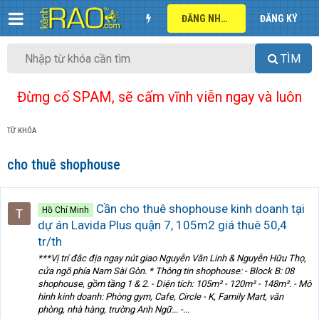
ĐĂNG NHẬP
ĐĂNG KÝ
TÌM
Đừng cố SPAM, sẽ cấm vĩnh viễn ngay và luôn
TỪ KHÓA
cho thuê shophouse
Cần cho thuê shophouse kinh doanh tại
Hồ Chí Minh
dự án Lavida Plus quận 7, 105m2 giá thuê 50,4
tr/th
***Vị trí đắc địa ngay nút giao Nguyễn Văn Linh & Nguyễn Hữu Thọ,
cửa ngõ phía Nam Sài Gòn. * Thông tin shophouse: - Block B: 08
shophouse, gồm tầng 1 & 2. - Diện tích: 105m² - 120m² - 148m². - Mô
hình kinh doanh: Phòng gym, Cafe, Circle - K, Family Mart, văn
phòng, nhà hàng, trường Anh Ngữ... -...