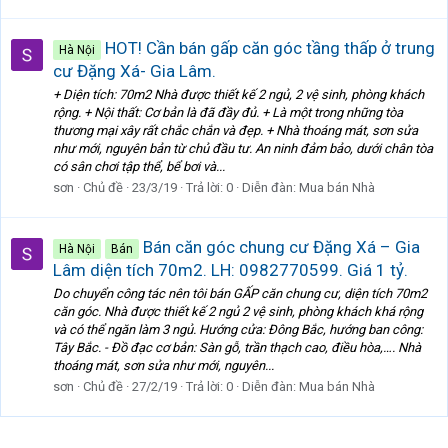
HOT! Cần bán gấp căn góc tầng thấp ở trung
Hà Nội
cư Đặng Xá- Gia Lâm.
+ Diện tích: 70m2 Nhà được thiết kế 2 ngủ, 2 vệ sinh, phòng khách
rộng. + Nội thất: Cơ bản là đã đầy đủ. + Là một trong những tòa
thương mại xây rất chắc chắn và đẹp. + Nhà thoáng mát, sơn sửa
như mới, nguyên bản từ chủ đầu tư. An ninh đảm bảo, dưới chân tòa
có sân chơi tập thể, bể bơi và...
sơn
Chủ đề
23/3/19
Trả lời: 0
Diễn đàn:
Mua bán Nhà
Bán căn góc chung cư Đặng Xá – Gia
Hà Nội
Bán
Lâm diện tích 70m2. LH: 0982770599. Giá 1 tỷ.
Do chuyển công tác nên tôi bán GẤP căn chung cư, diện tích 70m2
căn góc. Nhà được thiết kế 2 ngủ 2 vệ sinh, phòng khách khá rộng
và có thể ngăn làm 3 ngủ. Hướng cửa: Đông Bắc, hướng ban công:
Tây Bắc. - Đồ đạc cơ bản: Sàn gỗ, trần thạch cao, điều hòa,…. Nhà
thoáng mát, sơn sửa như mới, nguyên...
sơn
Chủ đề
27/2/19
Trả lời: 0
Diễn đàn:
Mua bán Nhà