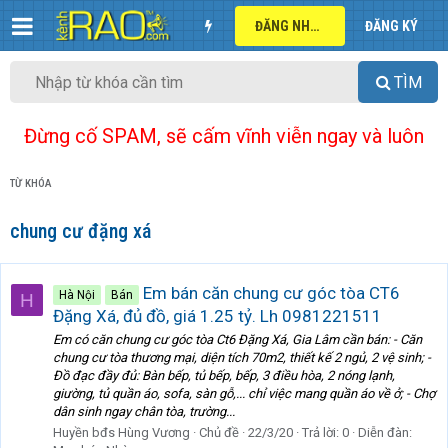
ĐĂNG NHẬP
ĐĂNG KÝ
TÌM
Đừng cố SPAM, sẽ cấm vĩnh viễn ngay và luôn
TỪ KHÓA
chung cư đặng xá
Em bán căn chung cư góc tòa CT6
Hà Nội
Bán
H
Đặng Xá, đủ đồ, giá 1.25 tỷ. Lh 0981221511
Em có căn chung cư góc tòa Ct6 Đặng Xá, Gia Lâm cần bán: - Căn
chung cư tòa thương mại, diện tích 70m2, thiết kế 2 ngủ, 2 vệ sinh; -
Đồ đạc đầy đủ: Bàn bếp, tủ bếp, bếp, 3 điều hòa, 2 nóng lạnh,
giường, tủ quần áo, sofa, sàn gỗ,... chỉ việc mang quần áo về ở; - Chợ
dân sinh ngay chân tòa, trường...
Huyền bđs Hùng Vương
Chủ đề
22/3/20
Trả lời: 0
Diễn đàn: