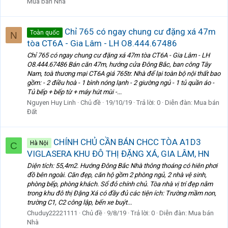
Mua bán Nhà
Chỉ 765 có ngay chung cư đặng xá 47m
Toàn quốc
N
tòa CT6A - Gia Lâm - LH O8.444.67486
Chỉ 765 có ngay chung cư đặng xá 47m tòa CT6A - Gia Lâm - LH
O8.444.67486 Bán căn 47m, hướng cửa Đông Bắc, ban công Tây
Nam, toà thương mại CT6A giá 765tr. Nhà để lại toàn bộ nội thất bao
gồm: - 2 điều hoà - 1 bình nóng lạnh - 2 giường ngủ - 1 tủ quần áo -
Tủ bếp + bếp từ + máy hút mùi -...
Nguyen Huy Linh
Chủ đề
19/10/19
Trả lời: 0
Diễn đàn:
Mua bán
Đất
CHÍNH CHỦ CẦN BÁN CHCC TÒA A1D3
Hà Nội
C
VIGLASERA KHU ĐÔ THỊ ĐẶNG XÁ, GIA LÂM, HN
Diện tích: 55,4m2. Hướng Đông Bắc Nhà thông thoáng có hiên phơi
đồ bên ngoài. Căn đẹp, căn hộ gồm 2 phòng ngủ, 2 nhà vệ sinh,
phòng bếp, phòng khách. Sổ đỏ chính chủ. Tòa nhà vị trí đẹp nằm
trong khu đô thị Đặng Xá có đầy đủ các tiện ích: Trường mầm non,
trường C1, C2 công lập, bến xe buýt...
Chuduy22221111
Chủ đề
9/8/19
Trả lời: 0
Diễn đàn:
Mua bán
Nhà