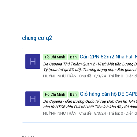
chung cư q2
Căn 2PN 82m2 Nhà Full N
Hồ Chí Minh
Bán
H
De Capella Thủ Thiêm Quận 2 - Vị trí: Mặt tiền Lương 
Tỷ (mua trừ lại 5% sổ). Thương lượng nhẹ - Bàn giao nhà 
HUỲNH NHƯ TRẦN
Chủ đề
8/3/24
Trả lời: 0
Diễn 
Giỏ hàng căn hộ DE CAPE
Hồ Chí Minh
Bán
H
De Capella - Gần trường Quốc tế Tuệ Đức Căn hộ 1Pn 56m
nhà từ HTCB đến Full nội thất Tiện ích khu đầy đủ dành
HUỲNH NHƯ TRẦN
Chủ đề
8/3/24
Trả lời: 0
Diễn 