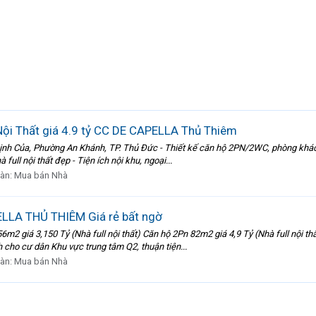
ội Thất giá 4.9 tỷ CC DE CAPELLA Thủ Thiêm
Định Của, Phường An Khánh, TP. Thủ Đức - Thiết kế căn hộ 2PN/2WC, phòng khách,
full nội thất đẹp - Tiện ích nội khu, ngoại...
đàn:
Mua bán Nhà
LLA THỦ THIÊM Giá rẻ bất ngờ
2 giá 3,150 Tỷ (Nhà full nội thất) Căn hộ 2Pn 82m2 giá 4,9 Tỷ (Nhà full nội thấ
 cho cư dân Khu vực trung tâm Q2, thuận tiện...
đàn:
Mua bán Nhà