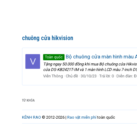
chuông cửa hikvision
Bộ chuông cửa màn hình màu 
Toàn quốc
V
Tặng ngay 50.000 đồng khi mua Bộ chuông cửa Hikvi
cửa DS-KB2421T-IM và 1 màn hình LCD màu 7-inch DS-
Viễn Thông
Chủ đề
30/10/23
Trả lời: 0
Diễn đàn:
Đ
TỪ KHÓA
KÊNH RAO
© 2012-2026 |
Rao vặt miễn phí
toàn quốc