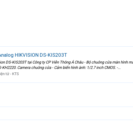
Analog HIKVISION DS-KIS203T
sion DS-KIS203T tại Công ty CP Viễn Thông Á Châu - Bộ chuông cửa màn hình
KH2220. Camera chuông cửa - Cảm biến hình ành: 1/2.7 inch CMOS. -...
iện tử - KTS