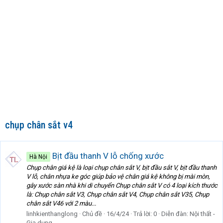
chụp chân sắt v4
Bịt đầu thanh V lỗ chống xước
Hà Nội
Chụp chân giá kệ là loại chụp chân sắt V, bịt đầu sắt V, bịt đầu thanh
V lỗ, chân nhựa ke góc giúp bảo vệ chân giá kệ không bị mài mòn,
gây xước sàn nhà khi di chuyển Chụp chân sắt V có 4 loại kích thước
là: Chụp chân sắt V3, Chụp chân sắt V4, Chụp chân sắt V35, Chụp
chân sắt V46 với 2 màu...
linhkienthanglong
Chủ đề
16/4/24
Trả lời: 0
Diễn đàn:
Nội thất -
Gia dụng