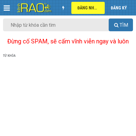
ĐĂNG NHẬP
ĐĂNG KÝ
TÌM
Đừng cố SPAM, sẽ cấm vĩnh viễn ngay và luôn
TỪ KHÓA