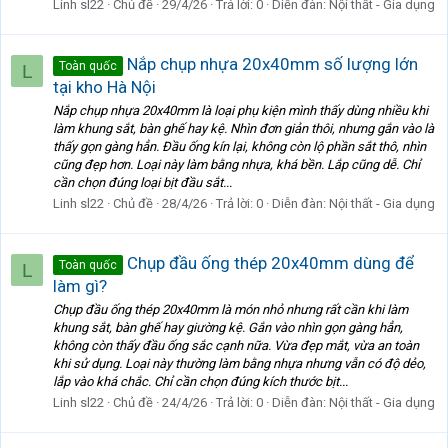
Linh sl22
Chủ đề
29/4/26
Trả lời: 0
Diễn đàn:
Nội thất - Gia dụng
Nắp chụp nhựa 20x40mm số lượng lớn
Toàn quốc
L
tại kho Hà Nội
Nắp chụp nhựa 20x40mm là loại phụ kiện mình thấy dùng nhiều khi
làm khung sắt, bàn ghế hay kệ. Nhìn đơn giản thôi, nhưng gắn vào là
thấy gọn gàng hẳn. Đầu ống kín lại, không còn lộ phần sắt thô, nhìn
cũng đẹp hơn. Loại này làm bằng nhựa, khá bền. Lắp cũng dễ. Chỉ
cần chọn đúng loại bịt đầu sắt...
Linh sl22
Chủ đề
28/4/26
Trả lời: 0
Diễn đàn:
Nội thất - Gia dụng
Chụp đầu ống thép 20x40mm dùng để
Toàn quốc
L
làm gì?
Chụp đầu ống thép 20x40mm là món nhỏ nhưng rất cần khi làm
khung sắt, bàn ghế hay giường kệ. Gắn vào nhìn gọn gàng hẳn,
không còn thấy đầu ống sắc cạnh nữa. Vừa đẹp mắt, vừa an toàn
khi sử dụng. Loại này thường làm bằng nhựa nhưng vẫn có độ dẻo,
lắp vào khá chắc. Chỉ cần chọn đúng kích thước bịt...
Linh sl22
Chủ đề
24/4/26
Trả lời: 0
Diễn đàn:
Nội thất - Gia dụng