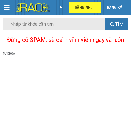
ĐĂNG NHẬP
ĐĂNG KÝ
TÌM
Đừng cố SPAM, sẽ cấm vĩnh viễn ngay và luôn
TỪ KHÓA