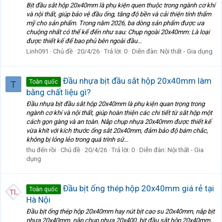
Bịt đầu sắt hộp 20x40mm là phụ kiện quen thuộc trong ngành cơ khí
và nội thất, giúp bảo vệ đầu ống, tăng độ bền và cải thiện tính thẩm
mỹ cho sản phẩm. Trong năm 2026, ba dòng sản phẩm được ưa
chuộng nhất có thể kể đến như sau: Chụp ngoài 20x40mm: Là loại
được thiết kế để bao phủ bên ngoài đầu...
Linh091
Chủ đề
20/4/26
Trả lời: 0
Diễn đàn:
Nội thất - Gia dụng
Đầu nhựa bịt đầu sắt hộp 20x40mm làm
Toàn quốc
T
bằng chất liệu gì?
Đầu nhựa bịt đầu sắt hộp 20x40mm là phụ kiện quan trọng trong
ngành cơ khí và nội thất, giúp hoàn thiện các chi tiết từ sắt hộp một
cách gọn gàng và an toàn. Nắp chụp nhựa 20x40mm được thiết kế
vừa khít với kích thước ống sắt 20x40mm, đảm bảo độ bám chắc,
không bị lỏng lẻo trong quá trình sử...
thu đến rồi
Chủ đề
20/4/26
Trả lời: 0
Diễn đàn:
Nội thất - Gia
dụng
Đầu bịt ống thép hộp 20x40mm giá rẻ tại
Toàn quốc
Hà Nội
Đầu bịt ống thép hộp 20x40mm hay nút bịt cao su 20x40mm, nắp bịt
nhựa 20x40mm, nắp chụp nhựa 20x400, bịt đầu sắt hộp 20x40mm,