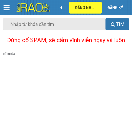
ĐĂNG NHẬP
ĐĂNG KÝ
TÌM
Đừng cố SPAM, sẽ cấm vĩnh viễn ngay và luôn
TỪ KHÓA