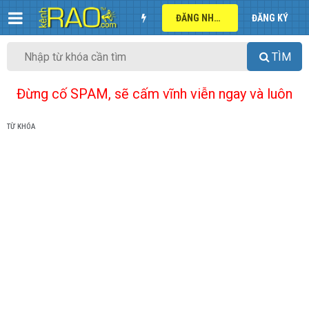
ĐĂNG NHẬP
ĐĂNG KÝ
TÌM
Đừng cố SPAM, sẽ cấm vĩnh viễn ngay và luôn
TỪ KHÓA