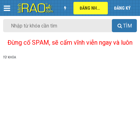
ĐĂNG NHẬP
ĐĂNG KÝ
TÌM
Đừng cố SPAM, sẽ cấm vĩnh viễn ngay và luôn
TỪ KHÓA