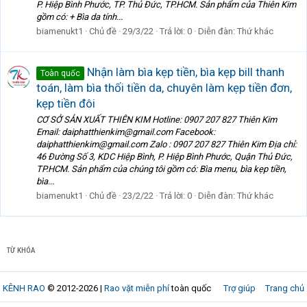
P. Hiệp Bình Phước, TP. Thủ Đức, TP.HCM. Sản phẩm của Thiên Kim
gồm có: + Bìa da tính...
biamenukt1
Chủ đề
29/3/22
Trả lời: 0
Diễn đàn:
Thứ khác
Nhận làm bìa kẹp tiền, bìa kẹp bill thanh
Toàn quốc
toán, làm bìa thối tiền da, chuyên làm kẹp tiền đơn,
kẹp tiền đôi
CƠ SỞ SẢN XUẤT THIÊN KIM Hotline: 0907 207 827 Thiên Kim
Email: daiphatthienkim@gmail.com Facebook:
daiphatthienkim@gmail.com Zalo : 0907 207 827 Thiên Kim Địa chỉ:
46 Đường Số 3, KDC Hiệp Bình, P. Hiệp Bình Phước, Quận Thủ Đức,
TP.HCM. Sản phẩm của chúng tôi gồm có: Bìa menu, bìa kẹp tiền,
bìa...
biamenukt1
Chủ đề
23/2/22
Trả lời: 0
Diễn đàn:
Thứ khác
TỪ KHÓA
KÊNH RAO
© 2012-2026 |
Rao vặt miễn phí
toàn quốc
Trợ giúp
Trang chủ