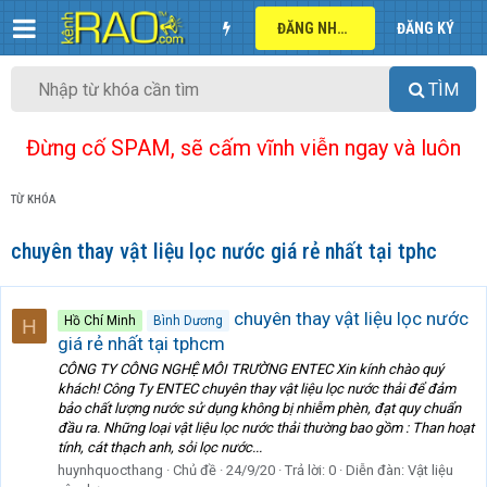
ĐĂNG NHẬP
ĐĂNG KÝ
TÌM
Đừng cố SPAM, sẽ cấm vĩnh viễn ngay và luôn
TỪ KHÓA
chuyên thay vật liệu lọc nước giá rẻ nhất tại tphc
chuyên thay vật liệu lọc nước
Hồ Chí Minh
Bình Dương
H
giá rẻ nhất tại tphcm
CÔNG TY CÔNG NGHỆ MÔI TRƯỜNG ENTEC Xin kính chào quý
khách! Công Ty ENTEC chuyên thay vật liệu lọc nước thải để đảm
bảo chất lượng nước sử dụng không bị nhiễm phèn, đạt quy chuẩn
đầu ra. Những loại vật liệu lọc nước thải thường bao gồm : Than hoạt
tính, cát thạch anh, sỏi lọc nước...
huynhquocthang
Chủ đề
24/9/20
Trả lời: 0
Diễn đàn:
Vật liệu