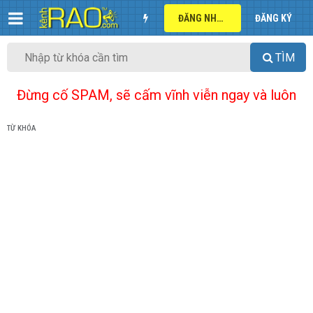
ĐĂNG NHẬP
ĐĂNG KÝ
TÌM
Đừng cố SPAM, sẽ cấm vĩnh viễn ngay và luôn
TỪ KHÓA