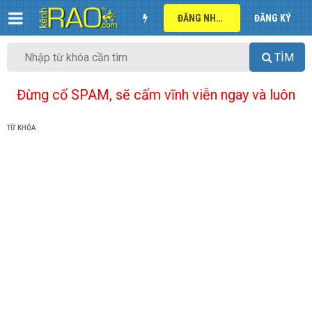
ĐĂNG NHẬP
ĐĂNG KÝ
TÌM
Đừng cố SPAM, sẽ cấm vĩnh viễn ngay và luôn
TỪ KHÓA