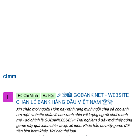
clmm
🎉🎲🏦 GOBANK.NET - WEBSITE
Hồ Chí Minh
Hà Nội
L
CHẴN LẺ BANK HÀNG ĐẦU VIỆT NAM 🏆🚀
Xin chào mọi người! Hôm nay rảnh rang mình ngồi chia sẻ cho anh
em một website chẵn lẻ bao xanh chín với lượng người chơi mạnh
mẽ - đó chính là GOBANK.CLUB! ✅ Trải nghiệm ở đây mới thấy cổng
game này quá xanh chín và xịn xò luôn. Khác hẳn so mấy game đổi
tiền bịm bợm khác. Với các thể loại...