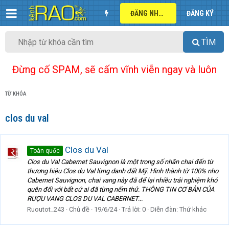
ĐĂNG NHẬP
ĐĂNG KÝ
TÌM
Đừng cố SPAM, sẽ cấm vĩnh viễn ngay và luôn
TỪ KHÓA
clos du val
Clos du Val
Toàn quốc
Clos du Val Cabernet Sauvignon là một trong số nhãn chai đến từ
thương hiệu Clos du Val lừng danh đất Mỹ. Hình thành từ 100% nho
Cabernet Sauvignon, chai vang này đã để lại nhiều trải nghiệm khó
quên đối với bất cứ ai đã từng nếm thử. THÔNG TIN CƠ BẢN CỦA
RƯỢU VANG CLOS DU VAL CABERNET...
Ruoutot_243
Chủ đề
19/6/24
Trả lời: 0
Diễn đàn:
Thứ khác